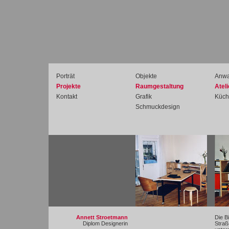
Porträt
Objekte
Anwa
Projekte
Raumgestaltung
Atel
Kontakt
Grafik
Küch
Schmuckdesign
Annett Stroetmann
Die B
Diplom Designerin
Straß